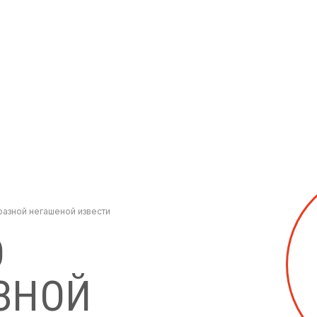
азной негашеной извести
О
ЗНОЙ