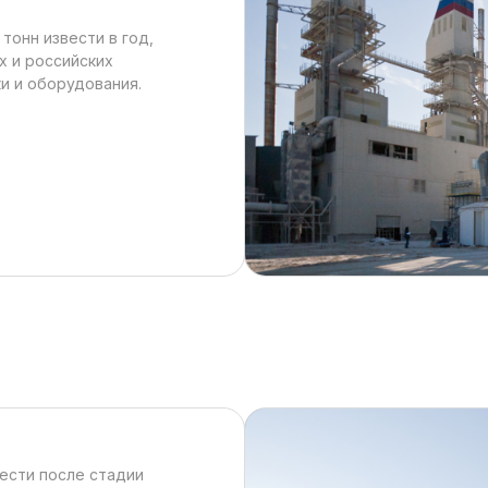
тонн извести в год,
х и российских
и и оборудования.
ести после стадии