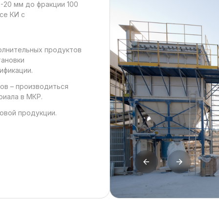
-20 мм до фракции 100
се КИ с
олнительных продуктов
тановки
ификации.
ов – производиться
риала в МКР.
овой продукции.