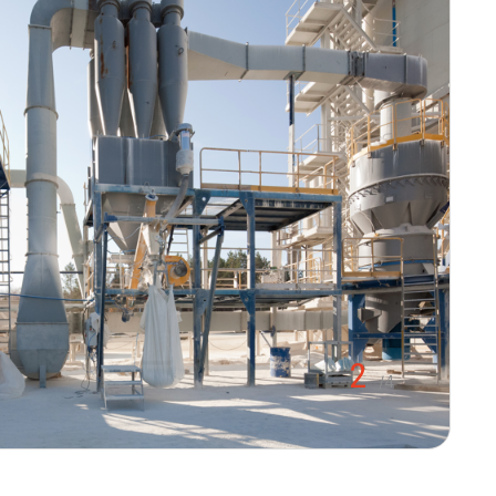
2
/
4