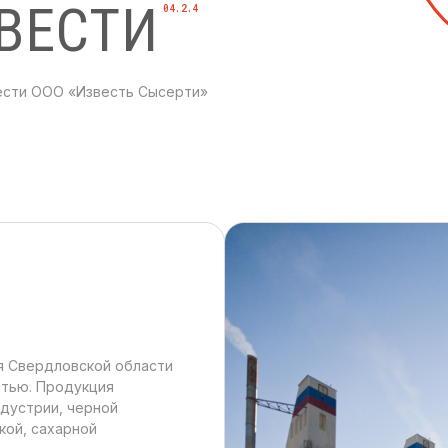
ВЕСТИ
04.2.4
ести ООО «Известь Сысерти»
я Свердловской области
стью. Продукция
ндустрии, черной
кой, сахарной